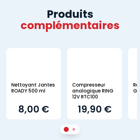
Produits
complémentaires
Nettoyant Jantes
Compresseur
Ré
ROADY 500 ml
analogique RING
GS
12V RTC100
8,00 €
19,90 €
1
Sur 2
2
Sur 2