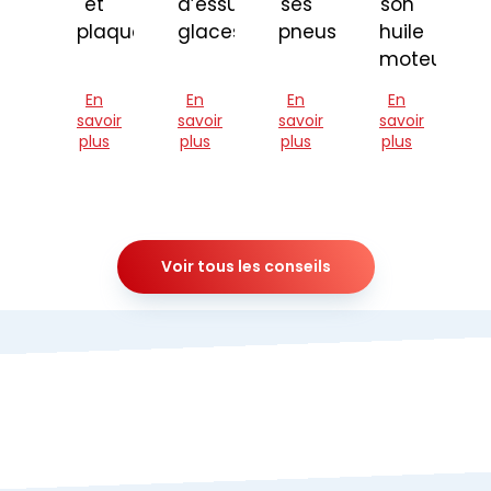
et
d’essuie-
ses
son
plaquettes
glaces
pneus
huile
moteur
En
En
En
En
savoir
savoir
savoir
savoir
plus
plus
plus
plus
Voir tous les conseils