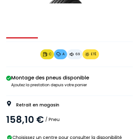
Image 1 sur 4
Image 2 sur 4
Image 3 sur 4
Image 4 
C
A
69
ETÉ
Montage des pneus disponible
Ajoutez la prestation depuis votre panier
Retrait en magasin
158,10 €
/ Pneu
Choisissez un centre pour consulter la disponibilité