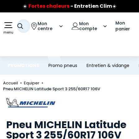
☀️
Fortes chaleurs
- Entretien Clim
☀️
Aller au contenu principal
Aller à la navigation
Prix coûtant pneus Bridgestone
🔥
Extincteur :
réflexe sécurité
🔥
Mon
Mon
Mon
Jusqu'à 120€ remboursés
sur les pneus Bridgestone
Votre recherche
centre
compte
panier
menu
PROMOTIONS
Promo pneus
Entretien & vidange
Accueil
Equiper
Pneu MICHELIN Latitude Sport 3 255/60R17 106V
Marque
Pneu MICHELIN Latitude
Sport 3 255/60R17 106V