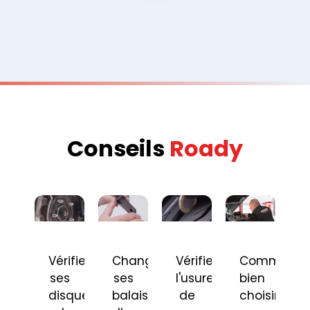
Conseils
Roady
Vérifier
Changer
Vérifier
Comment
ses
ses
l'usure
bien
disques
balais
de
choisir