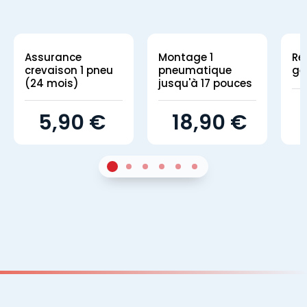
Assurance
Montage 1
Ré
crevaison 1 pneu
pneumatique
gé
(24 mois)
jusqu'à 17 pouces
5,90 €
18,90 €
1
Sur 4
2
Sur 4
3
Sur 4
4
Sur 4
5
Sur 4
6
Sur 4