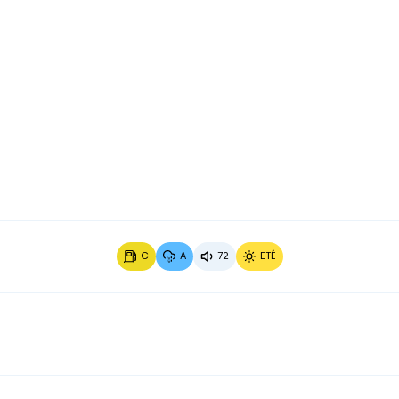
Image 2 sur 4
Image 3
C
A
72
ETÉ