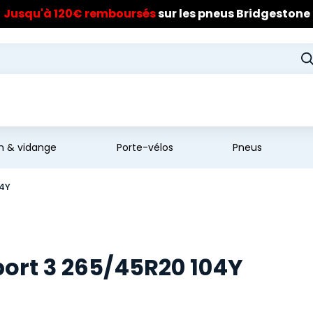
Jusqu'à 120€ remboursés
sur les pneus Bridgestone
en & vidange
Porte-vélos
Pneus
04Y
port 3 265/45R20 104Y