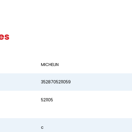
es
MICHELIN
3528705211059
521105
c