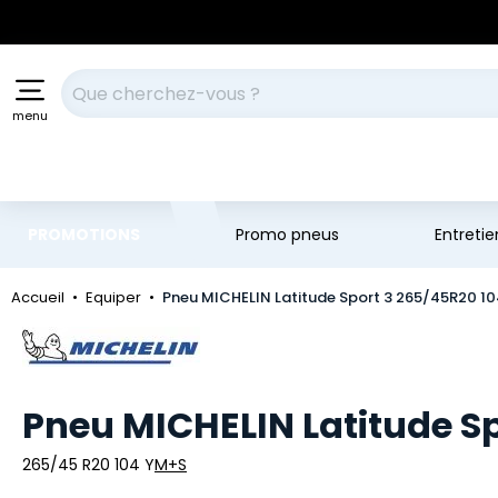
Aller au contenu principal
Aller à la navigation
Votre recherche
menu
PROMOTIONS
Promo pneus
Entreti
Accueil
Equiper
Pneu MICHELIN Latitude Sport 3 265/45R20 1
Marque
Pneu MICHELIN Latitude S
265/45 R20 104 Y
M+S