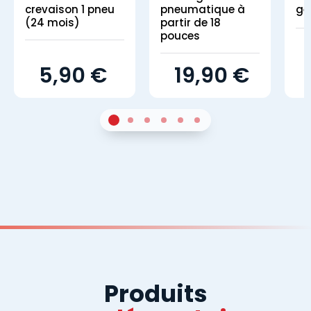
crevaison 1 pneu
pneumatique à
gé
(24 mois)
partir de 18
pouces
5,90 €
19,90 €
1
Sur 4
2
Sur 4
3
Sur 4
4
Sur 4
5
Sur 4
6
Sur 4
Produits