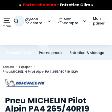
☀️
Fortes chaleurs
- Entretien Clim
☀️
Aller au contenu principal
Aller à la navigation
Prix coûtant pneus Bridgestone
🔥
Extincteur :
réflexe sécurité
🔥
Mon
Mon
Mon
Votre recherche
Jusqu'à 120€ remboursés
sur les pneus Bridgestone
centre
compte
panier
menu
PROMOTIONS
Promo pneus
Entretien & vidange
Accueil
Equiper
Pneu MICHELIN Pilot Alpin PA4 265/40R19 102V
Marque
Pneu MICHELIN Pilot
Alpin PA4 265/40R19