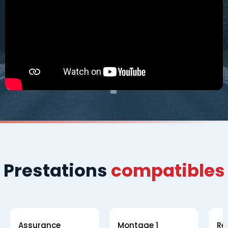
Prestations
compatibles
Assurance
Montage 1
Ré