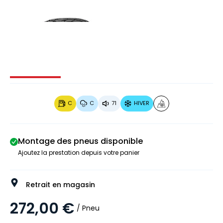
Image 1 sur 4
Image 2 sur 4
Image 3 sur 4
Image 4 
C
C
71
HIVER
Montage des pneus disponible
Ajoutez la prestation depuis votre panier
Retrait en magasin
272,00 €
/ Pneu