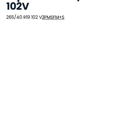
102V
265/40 R19 102 V
3PMSF
M+S