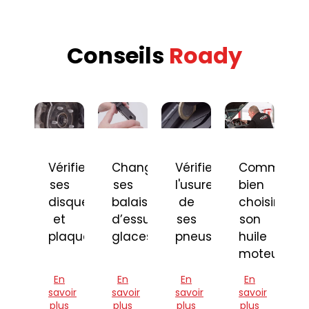
Conseils
Roady
Vérifier
Changer
Vérifier
Comment
ses
ses
l'usure
bien
disques
balais
de
choisir
et
d’essuie-
ses
son
plaquettes
glaces
pneus
huile
moteur
En
En
En
En
savoir
savoir
savoir
savoir
plus
plus
plus
plus