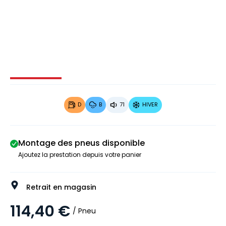
Image 1 sur 3
Image 2 sur 3
Image 3 sur 3
D
B
71
HIVER
Montage des pneus disponible
Ajoutez la prestation depuis votre panier
Retrait en magasin
114,40 €
/ Pneu