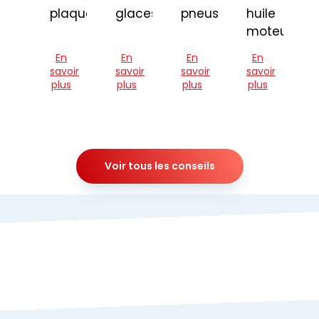
plaquettes
glaces
pneus
huile
moteur
En
En
En
En
savoir
savoir
savoir
savoir
plus
plus
plus
plus
Voir tous les conseils