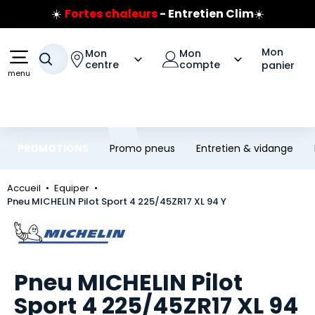
☀️
Fortes chaleurs
- Entretien Clim
☀️
Aller au contenu principal
Aller à la navigation
Prix coûtant pneus Bridgestone
🔥
Extincteur :
réflexe sécurité
🔥
Mon
Mon
Mon
Votre recherche
Jusqu'à 120€ remboursés
sur les pneus Bridgestone
centre
compte
panier
menu
PROMOTIONS
Promo pneus
Entretien & vidange
Accueil
Equiper
Pneu MICHELIN Pilot Sport 4 225/45ZR17 XL 94 Y
Marque
Pneu MICHELIN Pilot
Sport 4 225/45ZR17 XL 94