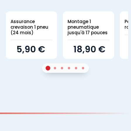
Assurance
Montage 1
Pe
crevaison 1 pneu
pneumatique
ro
(24 mois)
jusqu'à 17 pouces
5,90 €
18,90 €
1
Sur 4
2
Sur 4
3
Sur 4
4
Sur 4
5
Sur 4
6
Sur 4