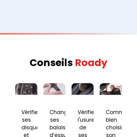
Conseils
Roady
Vérifier
Changer
Vérifier
Comment
ses
ses
l'usure
bien
disques
balais
de
choisir
et
d’essuie-
ses
son