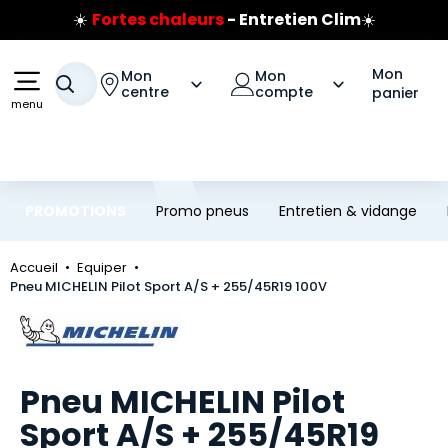
☀️
Fortes chaleurs
- Entretien Clim
☀️
Aller au contenu principal
Aller à la navigation
Prix coûtant pneus Bridgestone
🔥
Extincteur :
réflexe sécurité
🔥
Mon
Mon
Mon
Jusqu'à 120€ remboursés
sur les pneus Bridgestone
Votre recherche
centre
compte
panier
menu
PROMOTIONS
Promo pneus
Entretien & vidange
Accueil
Equiper
Pneu MICHELIN Pilot Sport A/S + 255/45R19 100V
Marque
Pneu MICHELIN Pilot
Sport A/S + 255/45R19