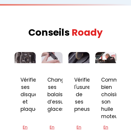
Conseils
Roady
Vérifier
Changer
Vérifier
Comment
ses
ses
l'usure
bien
disques
balais
de
choisir
et
d’essuie-
ses
son
plaquettes
glaces
pneus
huile
moteur
En
En
En
En