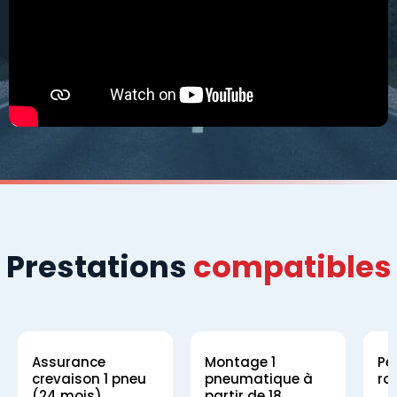
Prestations
compatibles
Assurance
Montage 1
Pe
crevaison 1 pneu
pneumatique à
ro
(24 mois)
partir de 18