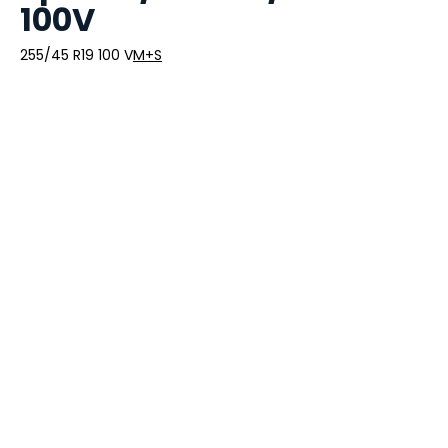
100V
255/45 R19 100 V
M+S