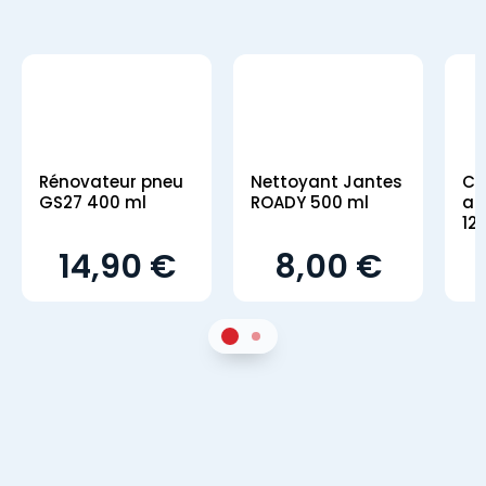
Rénovateur pneu
Nettoyant Jantes
Co
GS27 400 ml
ROADY 500 ml
an
12
14,90 €
8,00 €
1
Sur 2
2
Sur 2