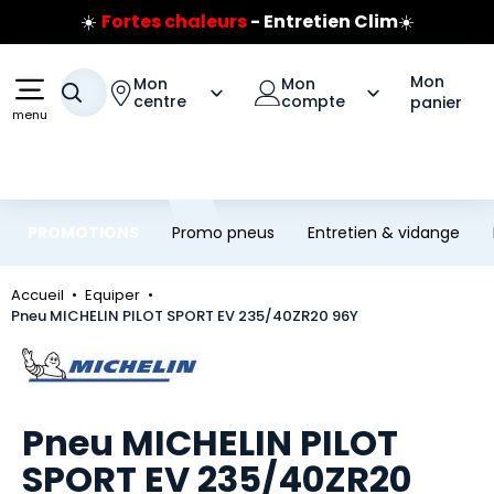
☀️
Fortes chaleurs
- Entretien Clim
☀️
Aller au contenu principal
Aller à la navigation
Prix coûtant pneus Bridgestone
🔥
Extincteur :
réflexe sécurité
🔥
Mon
Mon
Mon
Votre recherche
Jusqu'à 120€ remboursés
sur les pneus Bridgestone
centre
compte
panier
menu
PROMOTIONS
Promo pneus
Entretien & vidange
Accueil
Equiper
Pneu MICHELIN PILOT SPORT EV 235/40ZR20 96Y
Marque
Pneu MICHELIN PILOT
SPORT EV 235/40ZR20