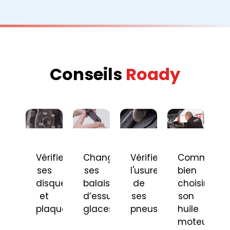
Conseils
Roady
Vérifier
Changer
Vérifier
Comment
ses
ses
l'usure
bien
disques
balais
de
choisir
et
d’essuie-
ses
son
plaquettes
glaces
pneus
huile
moteur