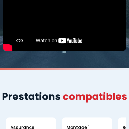
Prestations
compatibles
Assurance
Montage 1
Ré