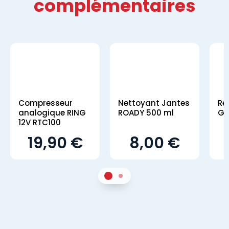
complémentaires
Compresseur
Nettoyant Jantes
Ré
analogique RING
ROADY 500 ml
GS
12V RTC100
19,90 €
8,00 €
1
Sur 2
2
Sur 2