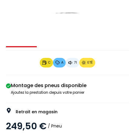
Image 1 sur 3
Image 2 sur 3
Image 3 sur 3
C
A
71
ETÉ
Montage des pneus disponible
Ajoutez la prestation depuis votre panier
Retrait en magasin
249,50 €
/ Pneu