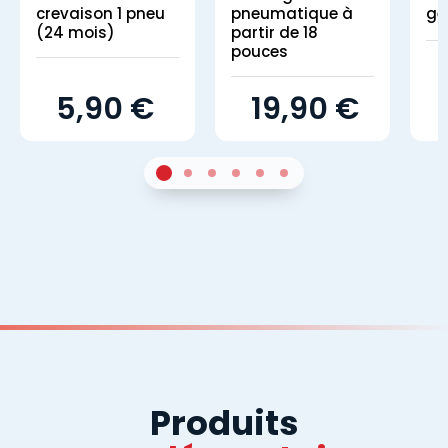
crevaison 1 pneu
pneumatique à
gé
(24 mois)
partir de 18
pouces
5,90 €
19,90 €
1
Sur 4
2
Sur 4
3
Sur 4
4
Sur 4
5
Sur 4
6
Sur 4
Produits