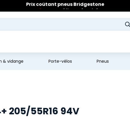
🔥
Extincteur :
réflexe sécurité
🔥
Jusqu'à 120€ remboursés
sur les pneus Bridgestone
en & vidange
Porte-vélos
Pneus
+ 205/55R16 94V