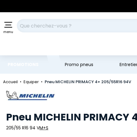
Aller au contenu principal
Aller à la navigation
Votre recherche
menu
PROMOTIONS
Promo pneus
Entreti
Accueil
Equiper
Pneu MICHELIN PRIMACY 4+ 205/55R16 94V
Marque
Pneu MICHELIN PRIMACY 4
205/55 R16 94 V
M+S