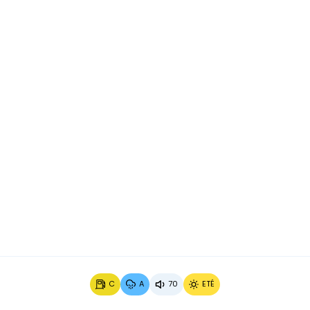
C
A
70
ETÉ