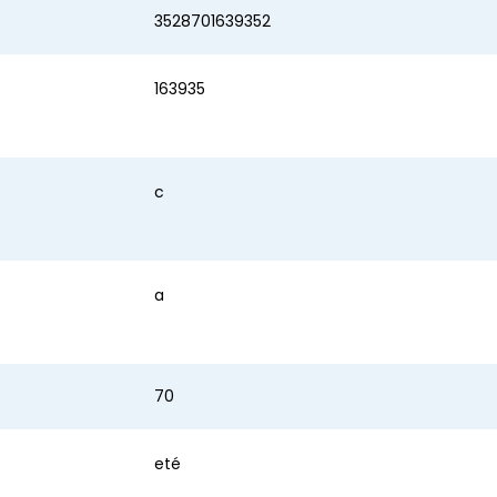
3528701639352
163935
c
a
70
eté