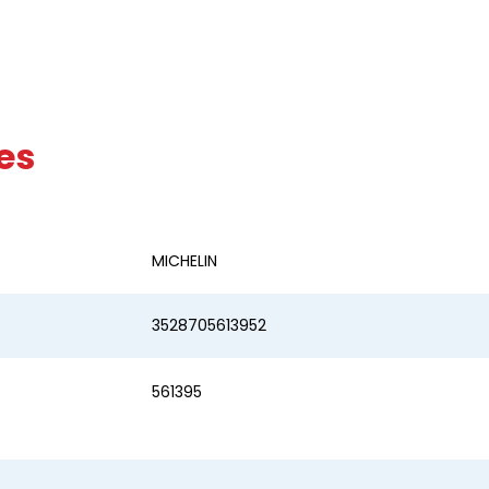
es
MICHELIN
3528705613952
561395