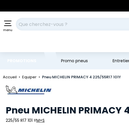
Aller au contenu principal
Aller à la navigation
Votre recherche
menu
PROMOTIONS
Promo pneus
Entreti
Accueil
Equiper
Pneu MICHELIN PRIMACY 4 225/55R17 101Y
Marque
Pneu MICHELIN PRIMACY 4 
225/55 R17 101 Y
M+S