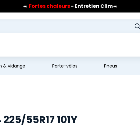
☀️
Fortes chaleurs
- Entretien Clim
☀️
Prix coûtant pneus Bridgestone
🔥
Extincteur :
réflexe sécurité
🔥
Jusqu'à 120€ remboursés
sur les pneus Bridgestone
en & vidange
Porte-vélos
Pneus
225/55R17 101Y