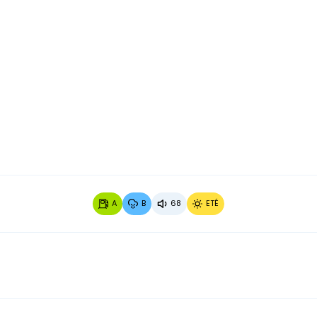
Image 2 sur 3
Image 3
A
B
68
ETÉ