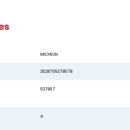
es
MICHELIN
3528705378578
537857
a