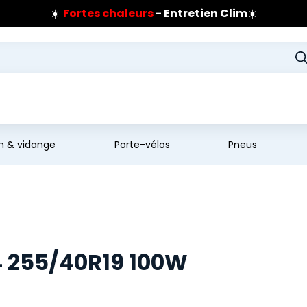
☀️
Fortes chaleurs
- Entretien Clim
☀️
Prix coûtant pneus Bridgestone
🔥
Extincteur :
réflexe sécurité
🔥
Jusqu'à 120€ remboursés
sur les pneus Bridgestone
en & vidange
Porte-vélos
Pneus
 255/40R19 100W