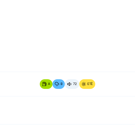
Image 2 sur 3
Image 3
A
B
72
ETÉ