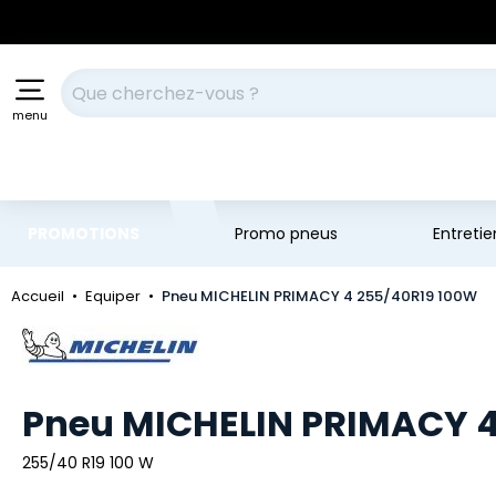
Aller au contenu principal
Aller à la navigation
Votre recherche
menu
PROMOTIONS
Promo pneus
Entreti
Accueil
Equiper
Pneu MICHELIN PRIMACY 4 255/40R19 100W
Marque
Pneu MICHELIN PRIMACY 4
255/40 R19 100 W