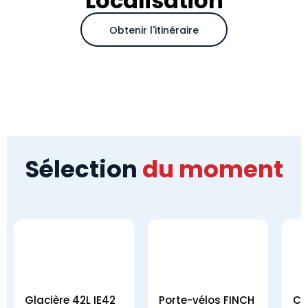
Localisation
Obtenir l'itinéraire
Sélection
du moment
Glacière 42L IE42
Porte-vélos FINCH
CO