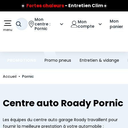
☀️
Fortes chaleurs
- Entretien Clim
☀️
Aller au contenu principal
Aller à la navigation
Prix coûtant pneus Bridgestone
🔥
Extincteur :
réflexe sécurité
🔥
Mon
Mon
Mon
Votre recherche
Jusqu'à 120€ remboursés
centre :
sur les pneus Bridgestone
compte
panier
Pornic
menu
PROMOTIONS
Promo pneus
Entretien & vidange
Accueil
Pornic
Centre auto Roady Pornic
Les équipes du centre auto garage Roady travaillent pour
fournir la meilleure prestation à votre automobile :