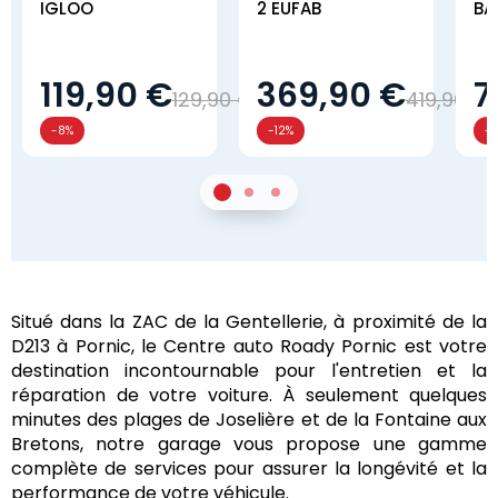
IGLOO
2 EUFAB
BA
119,90 €
369,90 €
7
129,90 €
419,90 €
-8%
-12%
-1
1
Sur 2
2
Sur 2
3
Sur 2
Situé dans la ZAC de la Gentellerie, à proximité de la
D213 à Pornic, le Centre auto Roady Pornic est votre
destination incontournable pour l'entretien et la
réparation de votre voiture. À seulement quelques
minutes des plages de Joselière et de la Fontaine aux
Bretons, notre garage vous propose une gamme
complète de services pour assurer la longévité et la
performance de votre véhicule.