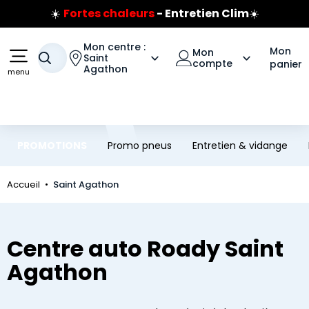
☀️
Fortes chaleurs
- Entretien Clim
☀️
Aller au contenu principal
Aller à la navigation
Prix coûtant pneus Bridgestone
🔥
Extincteur :
réflexe sécurité
🔥
Mon centre :
Mon
Mon
Votre recherche
Jusqu'à 120€ remboursés
Saint
sur les pneus Bridgestone
compte
panier
Agathon
menu
PROMOTIONS
Promo pneus
Entretien & vidange
Accueil
Saint Agathon
Centre auto Roady Saint
Agathon