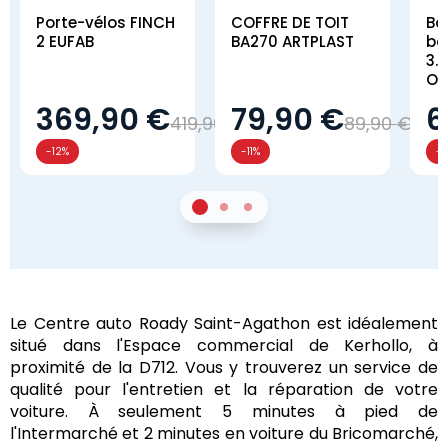
Porte-vélos FINCH
COFFRE DE TOIT
Bo
2 EUFAB
BA270 ARTPLAST
ba
3.0
OB
369,90 €
79,90 €
6
419,90 €
89,90 €
-12%
-11%
-
1
Sur 2
2
Sur 2
3
Sur 2
Le Centre auto Roady Saint-Agathon est idéalement
situé dans l'Espace commercial de Kerhollo, à
proximité de la D712. Vous y trouverez un service de
qualité pour l'entretien et la réparation de votre
voiture. À seulement 5 minutes à pied de
l'Intermarché et 2 minutes en voiture du Bricomarché,