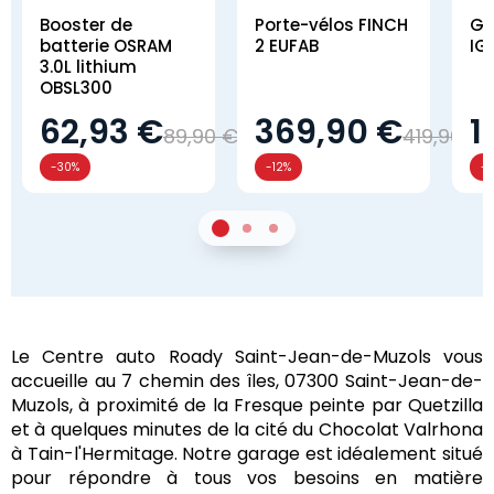
Booster de
Porte-vélos FINCH
Gl
batterie OSRAM
2 EUFAB
IG
3.0L lithium
OBSL300
62,93 €
369,90 €
1
89,90 €
419,90 €
-30%
-12%
-
1
Sur 2
2
Sur 2
3
Sur 2
Le Centre auto Roady Saint-Jean-de-Muzols vous
accueille au 7 chemin des îles, 07300 Saint-Jean-de-
Muzols, à proximité de la Fresque peinte par Quetzilla
et à quelques minutes de la cité du Chocolat Valrhona
à Tain-l'Hermitage. Notre garage est idéalement situé
pour répondre à tous vos besoins en matière