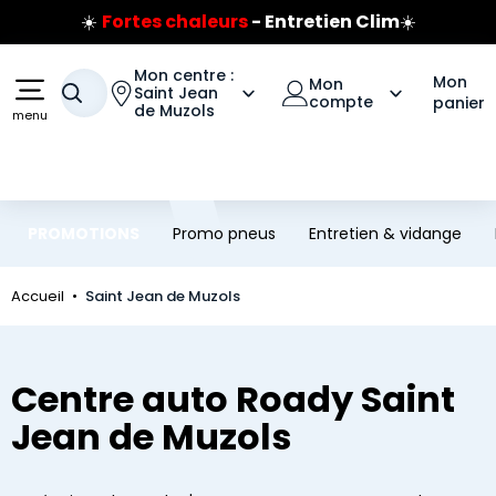
☀️
Fortes chaleurs
- Entretien Clim
☀️
Aller au contenu principal
Aller à la navigation
Prix coûtant pneus Bridgestone
🔥
Extincteur :
réflexe sécurité
🔥
Mon centre :
Mon
Mon
Votre recherche
Jusqu'à 120€ remboursés
Saint Jean
sur les pneus Bridgestone
compte
panier
de Muzols
menu
PROMOTIONS
Promo pneus
Entretien & vidange
Accueil
Saint Jean de Muzols
Centre auto Roady Saint
Jean de Muzols