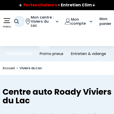
☀️
Fortes chaleurs
- Entretien Clim
☀️
Aller au contenu principal
Aller à la navigation
Prix coûtant pneus Bridgestone
🔥
Extincteur :
réflexe sécurité
🔥
Mon centre :
Mon
Mon
Votre recherche
Jusqu'à 120€ remboursés
Viviers du
sur les pneus Bridgestone
compte
panier
Lac
menu
PROMOTIONS
Promo pneus
Entretien & vidange
Accueil
Viviers du Lac
Centre auto Roady Viviers
du Lac