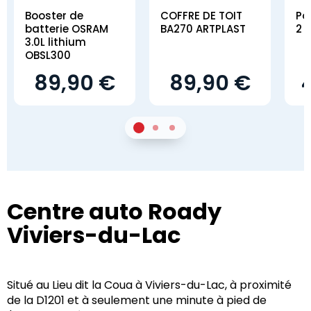
Booster de
COFFRE DE TOIT
Po
batterie OSRAM
BA270 ARTPLAST
2 
3.0L lithium
OBSL300
89,90 €
89,90 €
1
Sur 2
2
Sur 2
3
Sur 2
Centre auto Roady
Viviers-du-Lac
Situé au Lieu dit la Coua à Viviers-du-Lac, à proximité
de la D1201 et à seulement une minute à pied de