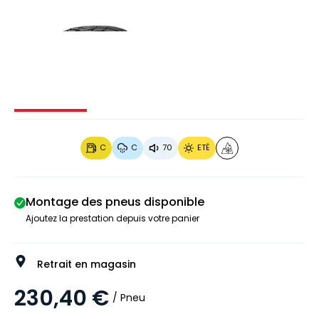
Image 1 sur 5
Image 2 sur 5
Image 3 sur 5
Image 4 
C
C
70
ETÉ
Montage des pneus disponible
Ajoutez la prestation depuis votre panier
Retrait en magasin
230,40 €
/ Pneu