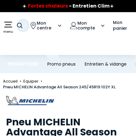
☀️
Fortes chaleurs
- Entretien Clim
☀️
Aller au contenu principal
Aller à la navigation
Prix coûtant pneus Bridgestone
🔥
Extincteur :
réflexe sécurité
🔥
Mon
Mon
Mon
Jusqu'à 120€ remboursés
sur les pneus Bridgestone
Votre recherche
centre
compte
panier
menu
PROMOTIONS
Promo pneus
Entretien & vidange
Accueil
Equiper
Pneu MICHELIN Advantage All Season 245/45R19 102Y XL
Marque
Pneu MICHELIN
Advantage All Season