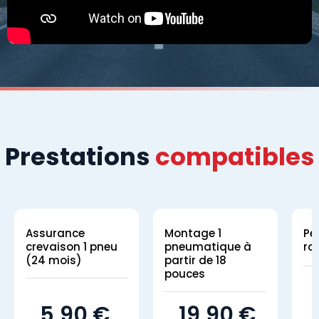
Prestations
compatibles
Assurance
Montage 1
Pe
crevaison 1 pneu
pneumatique à
ro
(24 mois)
partir de 18
pouces
5,90 €
19,90 €