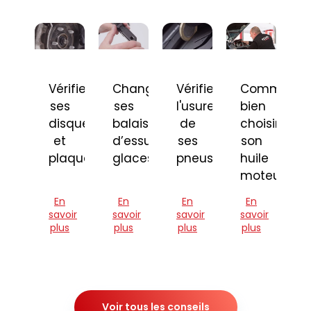
Vérifier
Changer
Vérifier
Comment
ses
ses
l'usure
bien
disques
balais
de
choisir
et
d’essuie-
ses
son
plaquettes
glaces
pneus
huile
moteur
En
En
En
En
savoir
savoir
savoir
savoir
plus
plus
plus
plus
Voir tous les conseils