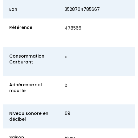
Ean
3528704785667
Référence
478566
Consommation
c
Carburant
Adhérence sol
b
mouillé
Niveau sonore en
69
décibel
Saison
hiver