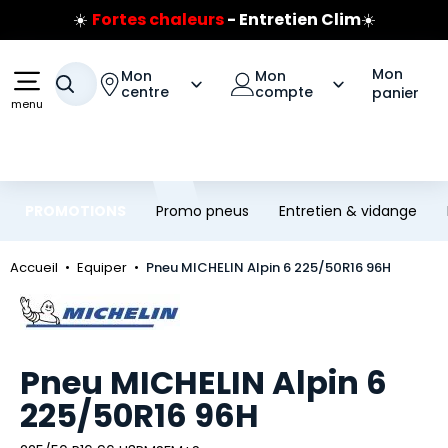
☀️
Fortes chaleurs
- Entretien Clim
☀️
Aller au contenu principal
Aller à la navigation
Prix coûtant pneus Bridgestone
🔥
Extincteur :
réflexe sécurité
🔥
Mon
Mon
Mon
Jusqu'à 120€ remboursés
sur les pneus Bridgestone
Votre recherche
centre
compte
panier
menu
PROMOTIONS
Promo pneus
Entretien & vidange
Accueil
Equiper
Pneu MICHELIN Alpin 6 225/50R16 96H
Marque
Pneu MICHELIN Alpin 6
225/50R16 96H