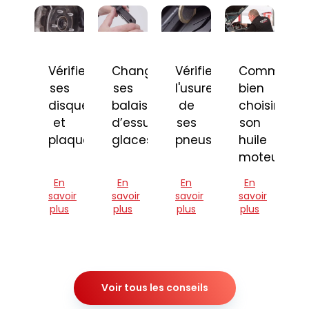
Vérifier
Changer
Vérifier
Comment
ses
ses
l'usure
bien
disques
balais
de
choisir
et
d’essuie-
ses
son
plaquettes
glaces
pneus
huile
moteur
En
En
En
En
savoir
savoir
savoir
savoir
plus
plus
plus
plus
Voir tous les conseils