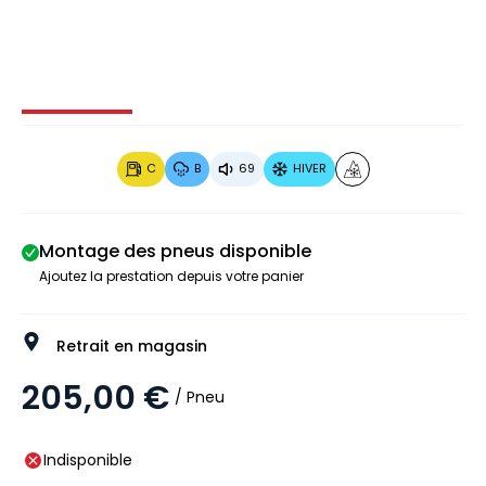
Image 1 sur 3
Image 2 sur 3
Image 3 sur 3
C
B
69
HIVER
Montage des pneus disponible
Ajoutez la prestation depuis votre panier
Retrait en magasin
205,00 €
/ Pneu
Indisponible