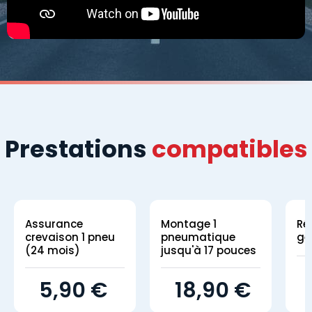
Prestations
compatibles
Assurance
Montage 1
Ré
crevaison 1 pneu
pneumatique
gé
(24 mois)
jusqu'à 17 pouces
5,90 €
18,90 €