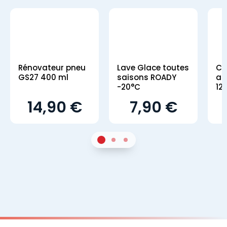
Rénovateur pneu
Lave Glace toutes
Co
GS27 400 ml
saisons ROADY
an
-20°C
12
14,90 €
7,90 €
1
Sur 2
2
Sur 2
3
Sur 2