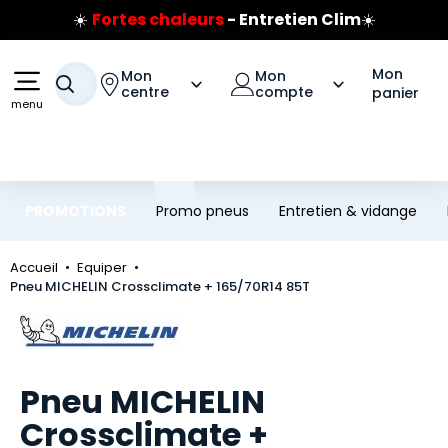
☀️
Fortes chaleurs
- Entretien Clim
☀️
Aller au contenu principal
Aller à la navigation
Prix coûtant pneus Bridgestone
🔥
Extincteur :
réflexe sécurité
🔥
Mon
Mon
Mon
Votre recherche
Jusqu'à 120€ remboursés
sur les pneus Bridgestone
centre
compte
panier
menu
PROMOTIONS
Promo pneus
Entretien & vidange
Accueil
Equiper
Pneu MICHELIN Crossclimate + 165/70R14 85T
Marque
Pneu MICHELIN
Crossclimate +