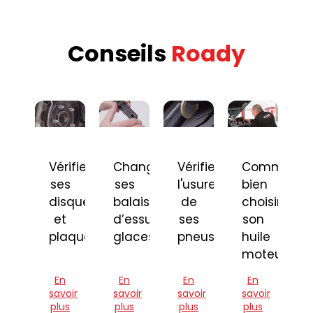
Conseils
Roady
Vérifier
Changer
Vérifier
Comment
ses
ses
l'usure
bien
disques
balais
de
choisir
et
d’essuie-
ses
son
plaquettes
glaces
pneus
huile
moteur
En
En
En
En
savoir
savoir
savoir
savoir
plus
plus
plus
plus