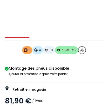
Image 1 sur 3
Image 2 sur 3
Image 3 sur 3
D
C
68
4-SAISONS
Montage des pneus disponible
Ajoutez la prestation depuis votre panier
Retrait en magasin
81,90 €
/ Pneu