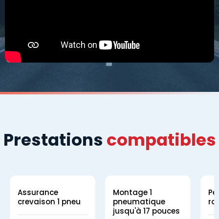
Prestations
compatibles
Assurance
Montage 1
Pe
crevaison 1 pneu
pneumatique
ro
jusqu'à 17 pouces