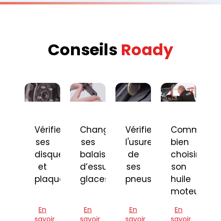
Conseils
Roady
Vérifier
Changer
Vérifier
Comment
ses
ses
l'usure
bien
disques
balais
de
choisir
et
d’essuie-
ses
son
plaquettes
glaces
pneus
huile
moteur
En
En
En
En
savoir
savoir
savoir
savoir