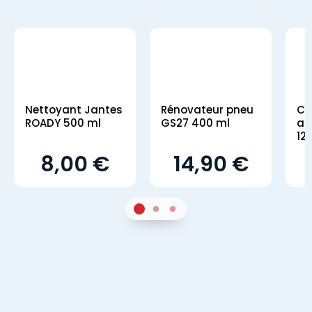
Nettoyant Jantes
Rénovateur pneu
Co
ROADY 500 ml
GS27 400 ml
an
12
8,00 €
14,90 €
1
Sur 2
2
Sur 2
3
Sur 2