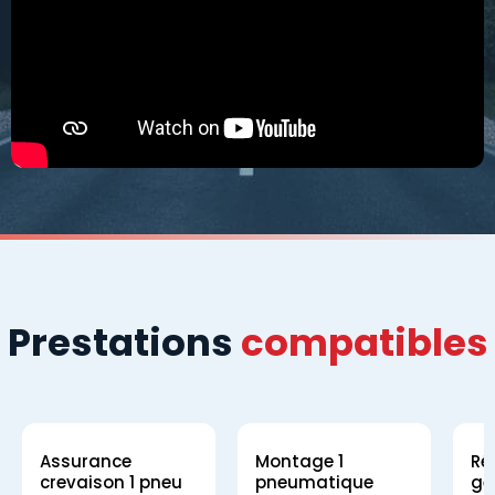
Prestations
compatibles
Assurance
Montage 1
Ré
crevaison 1 pneu
pneumatique
gé