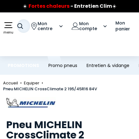
☀️
Fortes chaleurs
- Entretien Clim
☀️
Aller au contenu principal
Aller à la navigation
Prix coûtant pneus Bridgestone
🔥
Extincteur :
réflexe sécurité
🔥
Mon
Mon
Mon
Jusqu'à 120€ remboursés
sur les pneus Bridgestone
Votre recherche
centre
compte
panier
menu
PROMOTIONS
Promo pneus
Entretien & vidange
Accueil
Equiper
Pneu MICHELIN CrossClimate 2 195/45R16 84V
Marque
Pneu MICHELIN
CrossClimate 2