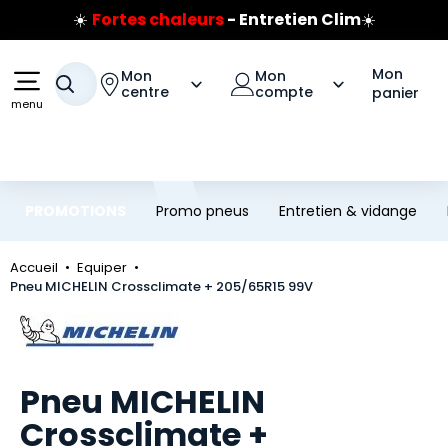
☀️
Fortes chaleurs
- Entretien Clim
☀️
Aller au contenu principal
Aller à la navigation
Prix coûtant pneus Bridgestone
🔥
Extincteur :
réflexe sécurité
🔥
Mon
Mon
Mon
Jusqu'à 120€ remboursés
sur les pneus Bridgestone
Votre recherche
centre
compte
panier
menu
PROMOTIONS
Promo pneus
Entretien & vidange
Accueil
Equiper
Pneu MICHELIN Crossclimate + 205/65R15 99V
Marque
Pneu MICHELIN
Crossclimate +