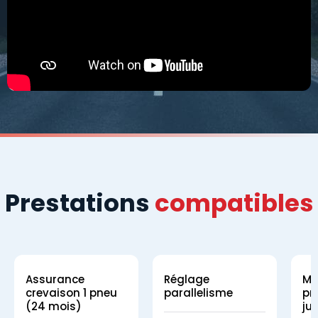
Prestations
compatibles
Assurance
Réglage
Mo
crevaison 1 pneu
parallelisme
pn
(24 mois)
ju