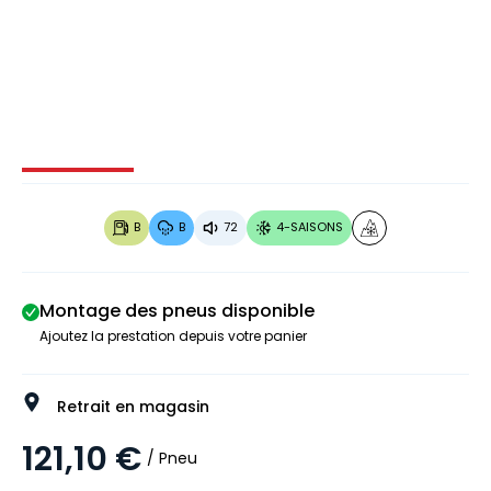
Image 1 sur 3
Image 2 sur 3
Image 3 sur 3
B
B
72
4-SAISONS
Montage des pneus disponible
Ajoutez la prestation depuis votre panier
Retrait en magasin
121,10 €
/ Pneu