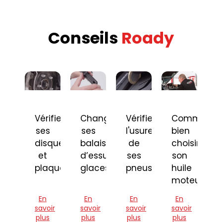
Conseils
Roady
Vérifier
Changer
Vérifier
Comment
ses
ses
l'usure
bien
disques
balais
de
choisir
et
d’essuie-
ses
son
plaquettes
glaces
pneus
huile
moteur
En
En
En
En
savoir
savoir
savoir
savoir
plus
plus
plus
plus