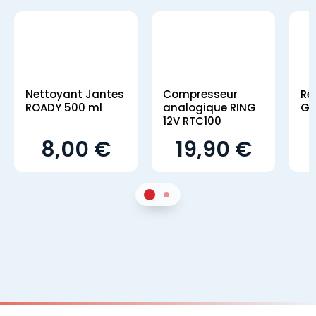
Nettoyant Jantes
Compresseur
Ré
ROADY 500 ml
analogique RING
GS
12V RTC100
8,00 €
19,90 €
1
Sur 2
2
Sur 2