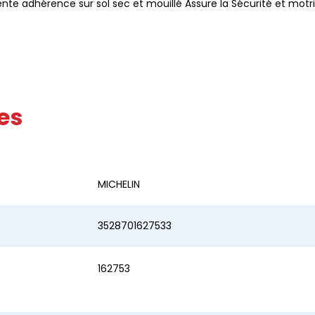
nte adhérence sur sol sec et mouillé Assure la Sécurité et motric
es
MICHELIN
3528701627533
162753