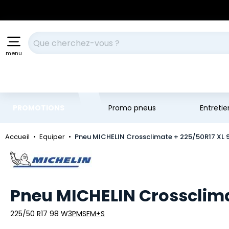
Aller au contenu principal
Aller à la navigation
Votre recherche
menu
PROMOTIONS
Promo pneus
Entreti
Accueil
Equiper
Pneu MICHELIN Crossclimate + 225/50R17 XL
Marque
Pneu MICHELIN Crossclima
225/50 R17 98 W
3PMSF
M+S