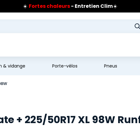
☀️
Fortes chaleurs
- Entretien Clim
☀️
Prix coûtant pneus Bridgestone
🔥
Extincteur :
réflexe sécurité
🔥
Jusqu'à 120€ remboursés
sur les pneus Bridgestone
en & vidange
Porte-vélos
Pneus
 98W
te + 225/50R17 XL 98W Runf