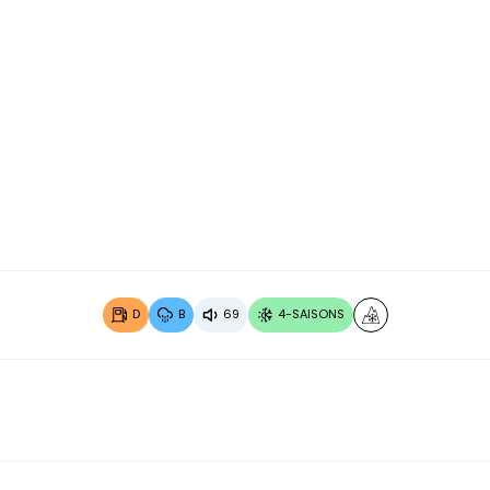
Image 2 sur 3
Image 3
D
B
69
4-SAISONS