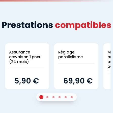
Prestations
compatibles
Assurance
Réglage
Mo
crevaison 1 pneu
parallelisme
pn
(24 mois)
par
po
5,90 €
69,90 €
1
Sur 4
2
Sur 4
3
Sur 4
4
Sur 4
5
Sur 4
6
Sur 4