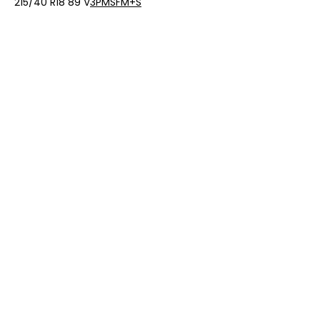
215/40 R18 89 V
3PMSF
M+S