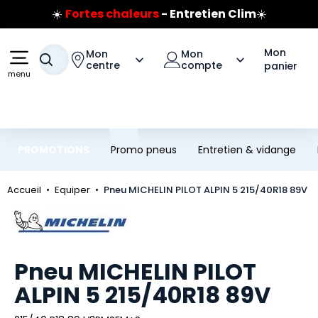
☀️
Fortes chaleurs
- Entretien Clim
☀️
Aller au contenu principal
Aller à la navigation
Prix coûtant pneus Bridgestone
Jusqu'à 120€ remboursés
sur les pneus Bridgestone
Mon
Mon
Mon
Votre recherche
centre
compte
panier
menu
PROMOTIONS
Promo pneus
Entretien & vidange
Accueil
Equiper
Pneu MICHELIN PILOT ALPIN 5 215/40R18 89V
Marque
Pneu MICHELIN PILOT
ALPIN 5 215/40R18 89V