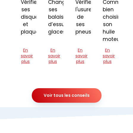
Vérifier
Changer
Vérifier
Comment
ses
ses
l'usure
bien
disques
balais
de
choisir
et
d’essuie-
ses
son
plaquettes
glaces
pneus
huile
moteur
En
En
En
En
savoir
savoir
savoir
savoir
plus
plus
plus
plus
Voir tous les conseils