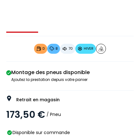
Image 1 sur 4
Image 2 sur 4
Image 3 sur 4
Image 4 
D
B
70
HIVER
Montage des pneus disponible
Ajoutez la prestation depuis votre panier
Retrait en magasin
173,50 €
/ Pneu
Disponible sur commande