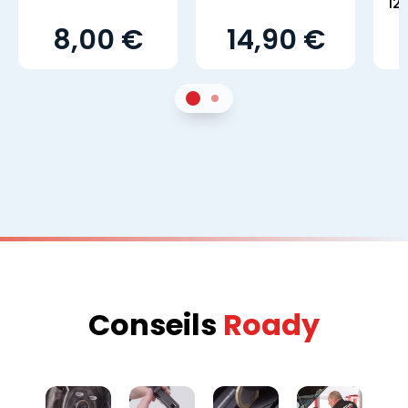
12
8,00 €
14,90 €
1
Sur 2
2
Sur 2
Conseils
Roady