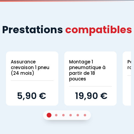
Prestations
compatibles
Assurance
Montage 1
Pe
crevaison 1 pneu
pneumatique à
ro
(24 mois)
partir de 18
pouces
5,90 €
19,90 €
1
Sur 4
2
Sur 4
3
Sur 4
4
Sur 4
5
Sur 4
6
Sur 4