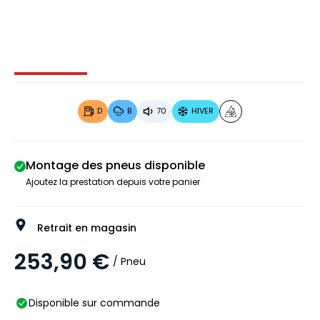
Image 1 sur 4
Image 2 sur 4
Image 3 sur 4
Image 4 
D
B
70
HIVER
Montage des pneus disponible
Ajoutez la prestation depuis votre panier
Retrait en magasin
253,90 €
/ Pneu
Disponible sur commande