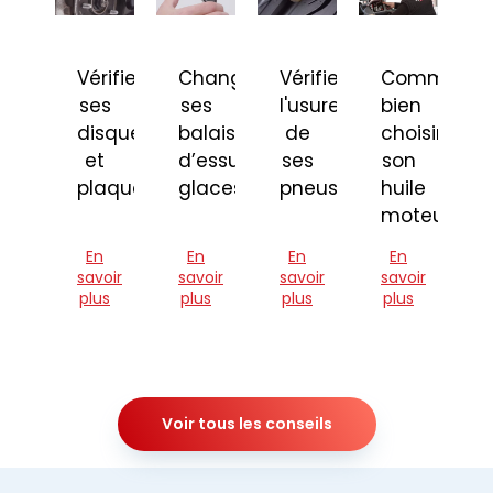
Vérifier
Changer
Vérifier
Comment
ses
ses
l'usure
bien
disques
balais
de
choisir
et
d’essuie-
ses
son
plaquettes
glaces
pneus
huile
moteur
En
En
En
En
savoir
savoir
savoir
savoir
plus
plus
plus
plus
Voir tous les conseils