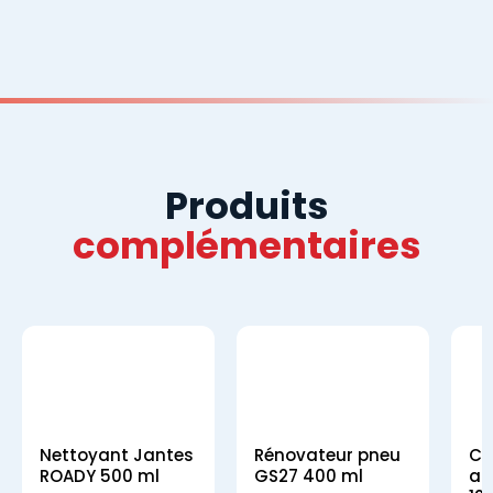
Produits
complémentaires
Nettoyant Jantes
Rénovateur pneu
Co
ROADY 500 ml
GS27 400 ml
an