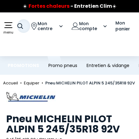
☀️
Fortes chaleurs
- Entretien Clim
☀️
Aller au contenu principal
Aller à la navigation
Prix coûtant pneus Bridgestone
🔥
Extincteur :
réflexe sécurité
🔥
Mon
Mon
Mon
Jusqu'à 120€ remboursés
sur les pneus Bridgestone
Votre recherche
centre
compte
panier
menu
PROMOTIONS
Promo pneus
Entretien & vidange
Accueil
Equiper
Pneu MICHELIN PILOT ALPIN 5 245/35R18 92V
Marque
Pneu MICHELIN PILOT
ALPIN 5 245/35R18 92V