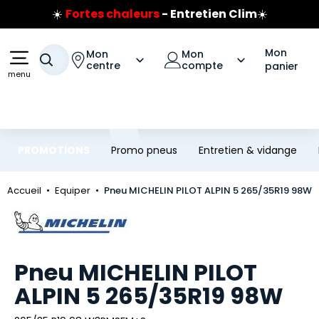
☀️
Fortes chaleurs
- Entretien Clim
☀️
Aller au contenu principal
Aller à la navigation
Prix coûtant pneus Bridgestone
🔥
Extincteur :
réflexe sécurité
🔥
Mon
Mon
Mon
Jusqu'à 120€ remboursés
sur les pneus Bridgestone
Votre recherche
centre
compte
panier
menu
PROMOTIONS
Promo pneus
Entretien & vidange
Accueil
Equiper
Pneu MICHELIN PILOT ALPIN 5 265/35R19 98W
Marque
Pneu MICHELIN PILOT
ALPIN 5 265/35R19 98W