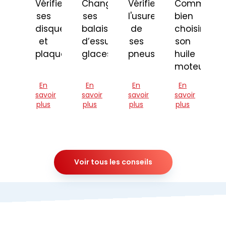
Vérifier
Changer
Vérifier
Comment
ses
ses
l'usure
bien
disques
balais
de
choisir
et
d’essuie-
ses
son
plaquettes
glaces
pneus
huile
moteur
En
En
En
En
savoir
savoir
savoir
savoir
plus
plus
plus
plus
Voir tous les conseils