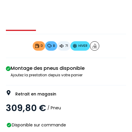
Image 1 sur 4
Image 2 sur 4
Image 3 sur 4
Image 4 
D
B
71
HIVER
Montage des pneus disponible
Ajoutez la prestation depuis votre panier
Retrait en magasin
309,80 €
/ Pneu
Disponible sur commande