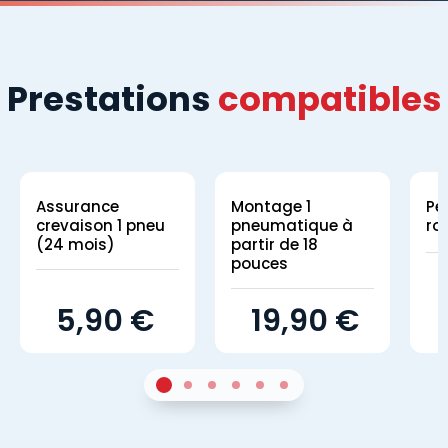
Prestations
compatibles
Assurance
Montage 1
Pe
crevaison 1 pneu
pneumatique à
ro
(24 mois)
partir de 18
pouces
5,90 €
19,90 €
1
Sur 4
2
Sur 4
3
Sur 4
4
Sur 4
5
Sur 4
6
Sur 4