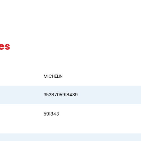
es
MICHELIN
3528705918439
591843