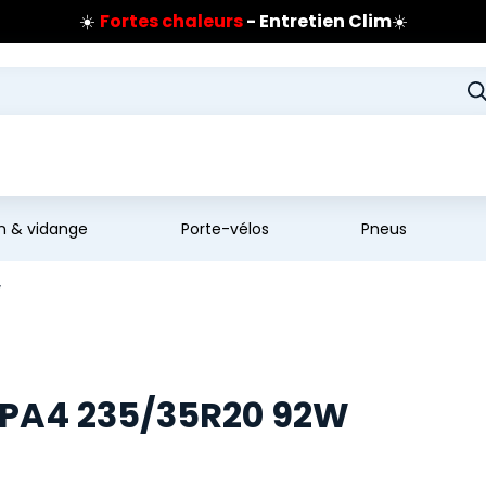
☀️
Fortes chaleurs
- Entretien Clim
☀️
Prix coûtant pneus Bridgestone
🔥
Extincteur :
réflexe sécurité
🔥
Jusqu'à 120€ remboursés
sur les pneus Bridgestone
en & vidange
Porte-vélos
Pneus
W
n PA4 235/35R20 92W