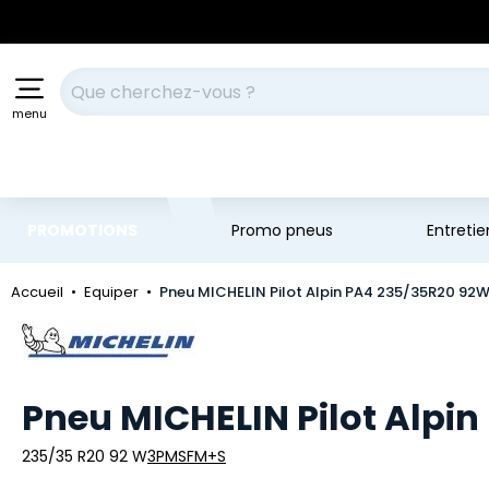
Aller au contenu principal
Aller à la navigation
Votre recherche
menu
PROMOTIONS
Promo pneus
Entreti
Accueil
Equiper
Pneu MICHELIN Pilot Alpin PA4 235/35R20 92
Marque
Pneu MICHELIN Pilot Alpi
235/35 R20 92 W
3PMSF
M+S