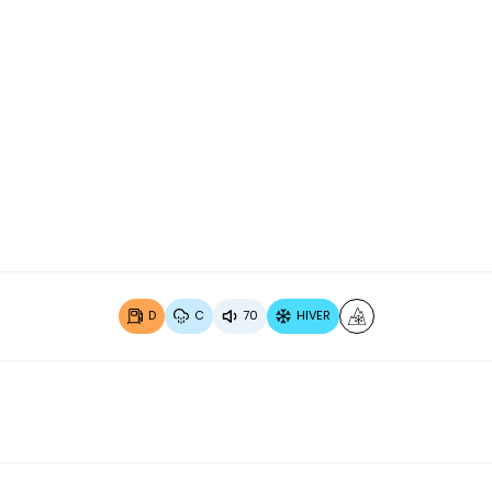
Image 2 sur 4
Image 3
D
C
70
HIVER