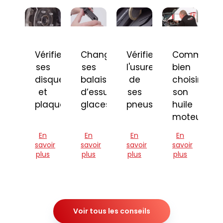
Vérifier
Changer
Vérifier
Comment
ses
ses
l'usure
bien
disques
balais
de
choisir
et
d’essuie-
ses
son
plaquettes
glaces
pneus
huile
moteur
En
En
En
En
savoir
savoir
savoir
savoir
plus
plus
plus
plus
Voir tous les conseils