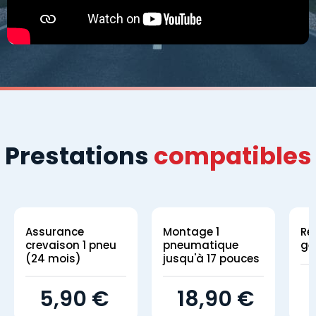
Prestations
compatibles
Assurance
Montage 1
Ré
crevaison 1 pneu
pneumatique
gé
(24 mois)
jusqu'à 17 pouces
5,90 €
18,90 €