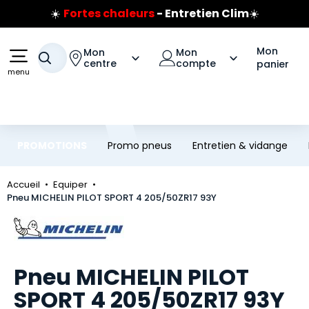
☀️
Fortes chaleurs
- Entretien Clim
☀️
Aller au contenu principal
Aller à la navigation
Prix coûtant pneus Bridgestone
🔥
Extincteur :
réflexe sécurité
🔥
Mon
Mon
Mon
Votre recherche
Jusqu'à 120€ remboursés
sur les pneus Bridgestone
centre
compte
panier
menu
PROMOTIONS
Promo pneus
Entretien & vidange
Accueil
Equiper
Pneu MICHELIN PILOT SPORT 4 205/50ZR17 93Y
Marque
Pneu MICHELIN PILOT
SPORT 4 205/50ZR17 93Y