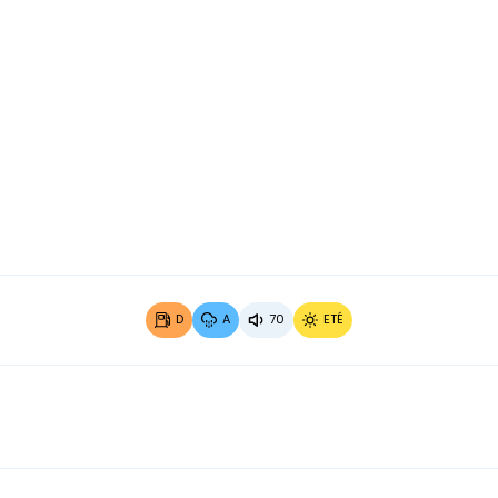
Image 2 sur 3
Image 3
D
A
70
ETÉ