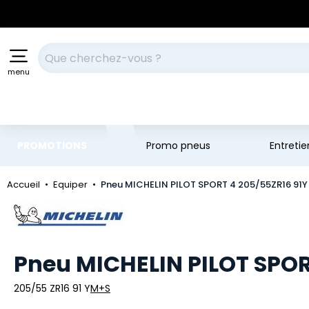
Aller au contenu principal
Aller à la navigation
Votre recherche
menu
PROMOTIONS
Promo pneus
Entreti
Accueil
Equiper
Pneu MICHELIN PILOT SPORT 4 205/55ZR16 91Y
Marque
Pneu MICHELIN PILOT SPOR
205/55 ZR16 91 Y
M+S