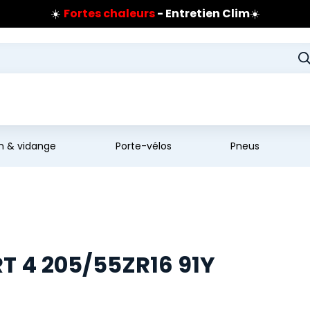
☀️
Fortes chaleurs
- Entretien Clim
☀️
Prix coûtant pneus Bridgestone
🔥
Extincteur :
réflexe sécurité
🔥
Jusqu'à 120€ remboursés
sur les pneus Bridgestone
en & vidange
Porte-vélos
Pneus
T 4 205/55ZR16 91Y