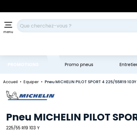
Aller au contenu principal
Aller à la navigation
Votre recherche
menu
PROMOTIONS
Promo pneus
Entreti
Accueil
Equiper
Pneu MICHELIN PILOT SPORT 4 225/55R19 103Y
Marque
Pneu MICHELIN PILOT SPOR
225/55 R19 103 Y