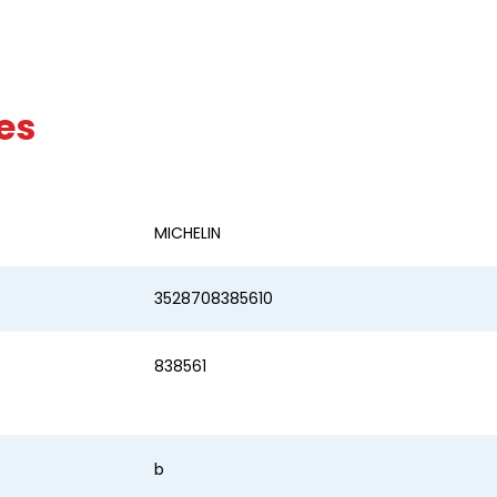
es
MICHELIN
3528708385610
838561
b