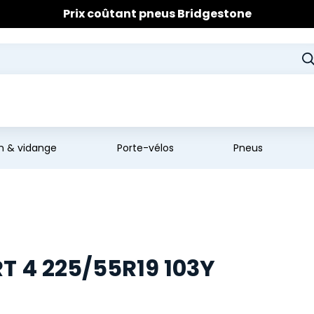
Prix coûtant pneus Bridgestone
🔥
Extincteur :
réflexe sécurité
🔥
Jusqu'à 120€ remboursés
sur les pneus Bridgestone
en & vidange
Porte-vélos
Pneus
T 4 225/55R19 103Y