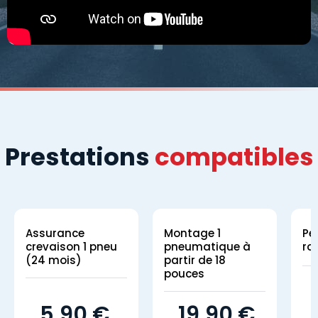
Prestations
compatibles
Assurance
Montage 1
Pe
crevaison 1 pneu
pneumatique à
ro
(24 mois)
partir de 18
pouces
5,90 €
19,90 €