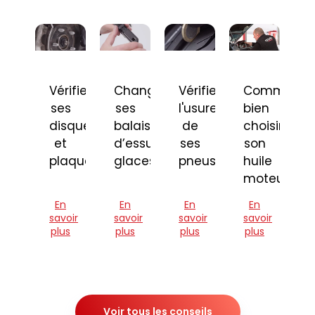
Vérifier
Changer
Vérifier
Comment
ses
ses
l'usure
bien
disques
balais
de
choisir
et
d’essuie-
ses
son
plaquettes
glaces
pneus
huile
moteur
En
En
En
En
savoir
savoir
savoir
savoir
plus
plus
plus
plus
Voir tous les conseils