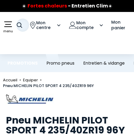
☀️
Fortes chaleurs
- Entretien Clim
☀️
Aller au contenu principal
Aller à la navigation
Prix coûtant pneus Bridgestone
🔥
Extincteur :
réflexe sécurité
🔥
Mon
Mon
Mon
Votre recherche
Jusqu'à 120€ remboursés
sur les pneus Bridgestone
centre
compte
panier
menu
PROMOTIONS
Promo pneus
Entretien & vidange
Accueil
Equiper
Pneu MICHELIN PILOT SPORT 4 235/40ZR19 96Y
Marque
Pneu MICHELIN PILOT
SPORT 4 235/40ZR19 96Y