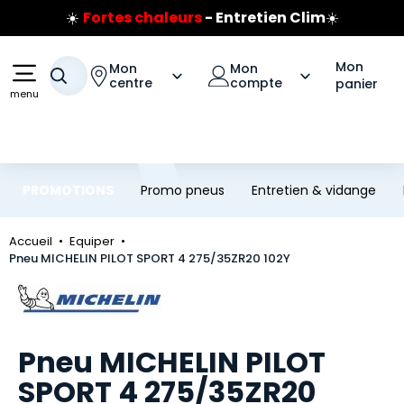
☀️
Fortes chaleurs
- Entretien Clim
☀️
Aller au contenu principal
Aller à la navigation
Prix coûtant pneus Bridgestone
🔥
Extincteur :
réflexe sécurité
🔥
Mon
Mon
Mon
Jusqu'à 120€ remboursés
sur les pneus Bridgestone
Votre recherche
centre
compte
panier
menu
PROMOTIONS
Promo pneus
Entretien & vidange
Accueil
Equiper
Pneu MICHELIN PILOT SPORT 4 275/35ZR20 102Y
Marque
Pneu MICHELIN PILOT
SPORT 4 275/35ZR20