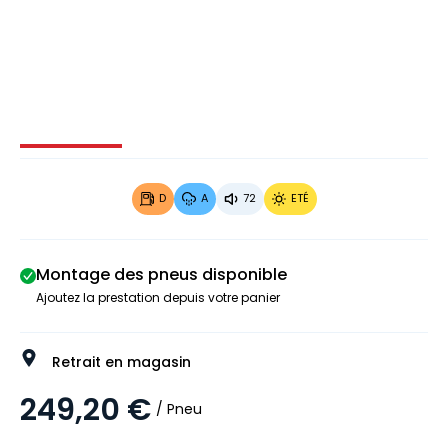
Image 1 sur 3
Image 2 sur 3
Image 3 sur 3
D
A
72
ETÉ
Montage des pneus disponible
Ajoutez la prestation depuis votre panier
Retrait en magasin
249,20 €
/ Pneu