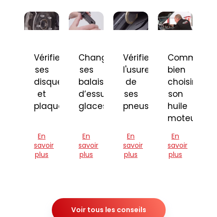
Vérifier
Changer
Vérifier
Comment
ses
ses
l'usure
bien
disques
balais
de
choisir
et
d’essuie-
ses
son
plaquettes
glaces
pneus
huile
moteur
En
En
En
En
savoir
savoir
savoir
savoir
plus
plus
plus
plus
Voir tous les conseils