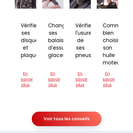
Vérifier
Changer
Vérifier
Comment
ses
ses
l'usure
bien
disques
balais
de
choisir
et
d’essuie-
ses
son
plaquettes
glaces
pneus
huile
moteur
En
En
En
En
savoir
savoir
savoir
savoir
plus
plus
plus
plus
Voir tous les conseils