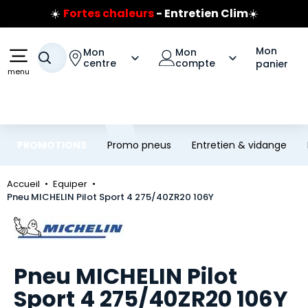
☀️
Fortes chaleurs
- Entretien Clim
☀️
Aller au contenu principal
Aller à la navigation
Prix coûtant pneus Bridgestone
🔥
Extincteur :
réflexe sécurité
🔥
Mon
Mon
Mon
Votre recherche
Jusqu'à 120€ remboursés
sur les pneus Bridgestone
centre
compte
panier
menu
PROMOTIONS
Promo pneus
Entretien & vidange
Accueil
Equiper
Pneu MICHELIN Pilot Sport 4 275/40ZR20 106Y
Marque
Pneu MICHELIN Pilot
Sport 4 275/40ZR20 106Y