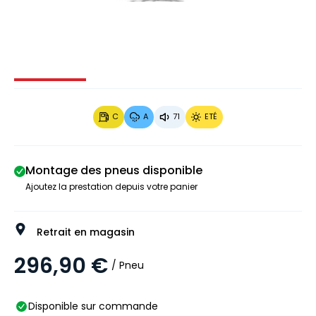
Image 1 sur 3
Image 2 sur 3
Image 3 sur 3
C
A
71
ETÉ
Montage des pneus disponible
Ajoutez la prestation depuis votre panier
Retrait en magasin
296,90 €
/ Pneu
Disponible sur commande