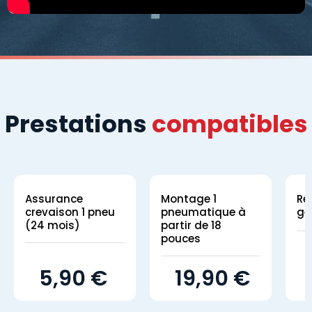
Prestations
compatibles
Assurance
Montage 1
Ré
crevaison 1 pneu
pneumatique à
gé
(24 mois)
partir de 18
pouces
5,90 €
19,90 €