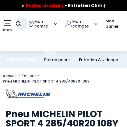
☀️
Fortes chaleurs
- Entretien Clim
☀️
Aller au contenu principal
Aller à la navigation
Prix coûtant pneus Bridgestone
🔥
Extincteur :
réflexe sécurité
🔥
Mon
Mon
Mon
Votre recherche
Jusqu'à 120€ remboursés
sur les pneus Bridgestone
centre
compte
panier
menu
PROMOTIONS
Promo pneus
Entretien & vidange
Accueil
Equiper
Pneu MICHELIN PILOT SPORT 4 285/40R20 108Y
Marque
Pneu MICHELIN PILOT
SPORT 4 285/40R20 108Y