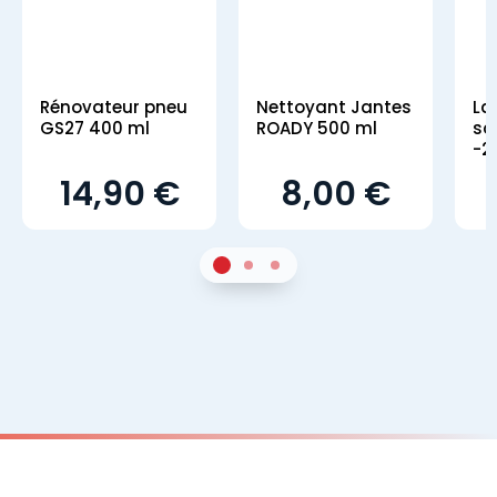
Rénovateur pneu
Nettoyant Jantes
La
GS27 400 ml
ROADY 500 ml
sa
-2
14,90 €
8,00 €
1
Sur 2
2
Sur 2
3
Sur 2