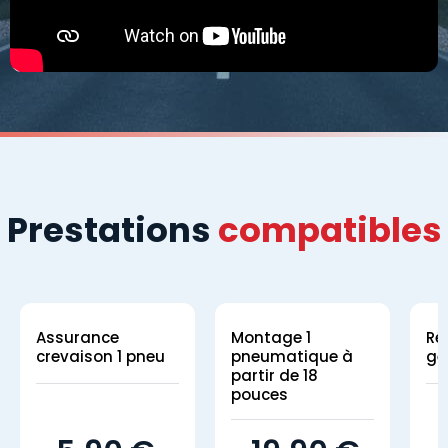
Prestations
compatibles
Assurance
Montage 1
Ré
crevaison 1 pneu
pneumatique à
gé
partir de 18
pouces