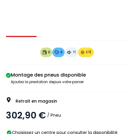
Image 1 sur 3
Image 2 sur 3
Image 3 sur 3
B
B
71
ETÉ
Montage des pneus disponible
Ajoutez la prestation depuis votre panier
Retrait en magasin
302,90 €
/ Pneu
Choisissez un centre pour consulter la disponibilité