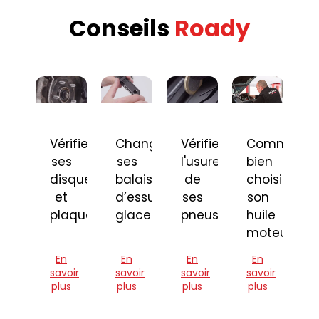
Conseils
Roady
Vérifier
Changer
Vérifier
Comment
ses
ses
l'usure
bien
disques
balais
de
choisir
et
d’essuie-
ses
son
plaquettes
glaces
pneus
huile
moteur
En
En
En
En
savoir
savoir
savoir
savoir
plus
plus
plus
plus