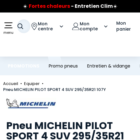
☀️
Fortes chaleurs
- Entretien Clim
☀️
Aller au contenu principal
Aller à la navigation
Prix coûtant pneus Bridgestone
🔥
Extincteur :
réflexe sécurité
🔥
Mon
Mon
Mon
Jusqu'à 120€ remboursés
sur les pneus Bridgestone
Votre recherche
centre
compte
panier
menu
PROMOTIONS
Promo pneus
Entretien & vidange
Accueil
Equiper
Pneu MICHELIN PILOT SPORT 4 SUV 295/35R21 107Y
Marque
Pneu MICHELIN PILOT
SPORT 4 SUV 295/35R21