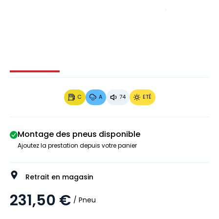
Image 1 sur 4
Image 2 sur 4
Image 3 sur 4
Image 4 
C
A
74
ETÉ
Montage des pneus disponible
Ajoutez la prestation depuis votre panier
Retrait en magasin
231,50 €
/ Pneu