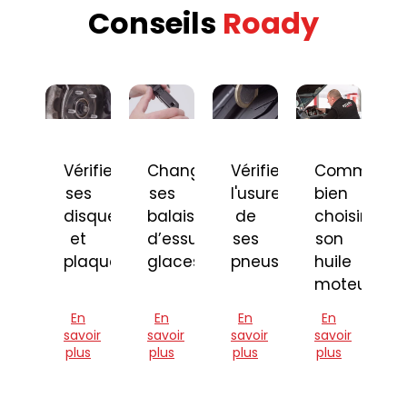
Conseils
Roady
Vérifier
Changer
Vérifier
Comment
ses
ses
l'usure
bien
disques
balais
de
choisir
et
d’essuie-
ses
son
plaquettes
glaces
pneus
huile
moteur
En
En
En
En
savoir
savoir
savoir
savoir
plus
plus
plus
plus