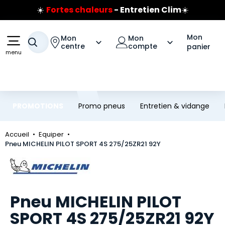
☀️
Fortes chaleurs
- Entretien Clim
☀️
Aller au contenu principal
Aller à la navigation
Prix coûtant pneus Bridgestone
🔥
Extincteur :
réflexe sécurité
🔥
Mon
Mon
Mon
Votre recherche
Jusqu'à 120€ remboursés
sur les pneus Bridgestone
centre
compte
panier
menu
PROMOTIONS
Promo pneus
Entretien & vidange
Accueil
Equiper
Pneu MICHELIN PILOT SPORT 4S 275/25ZR21 92Y
Marque
Pneu MICHELIN PILOT
SPORT 4S 275/25ZR21 92Y