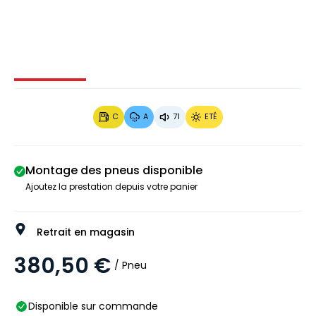
Image 1 sur 4
Image 2 sur 4
Image 3 sur 4
Image 4 
C
A
71
ETÉ
Montage des pneus disponible
Ajoutez la prestation depuis votre panier
Retrait en magasin
380,50 €
/ Pneu
Disponible sur commande