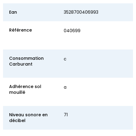
Ean
3528700406993
Référence
040699
Consommation
c
Carburant
Adhérence sol
a
mouillé
Niveau sonore en
71
décibel