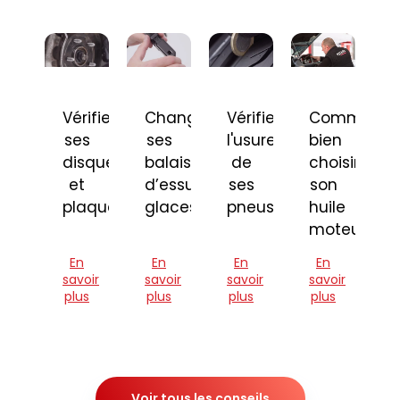
Vérifier
Changer
Vérifier
Comment
ses
ses
l'usure
bien
disques
balais
de
choisir
et
d’essuie-
ses
son
plaquettes
glaces
pneus
huile
moteur
En
En
En
En
savoir
savoir
savoir
savoir
plus
plus
plus
plus
Voir tous les conseils