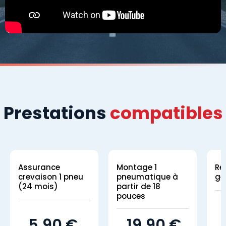
Prestations
compatibles
Assurance
Montage 1
Ré
crevaison 1 pneu
pneumatique à
gé
(24 mois)
partir de 18
pouces
5,90 €
19,90 €