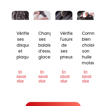
Vérifier
Changer
Vérifier
Comment
ses
ses
l'usure
bien
disques
balais
de
choisir
et
d’essuie-
ses
son
plaquettes
glaces
pneus
huile
moteur
En
En
En
En
savoir
savoir
savoir
savoir
plus
plus
plus
plus