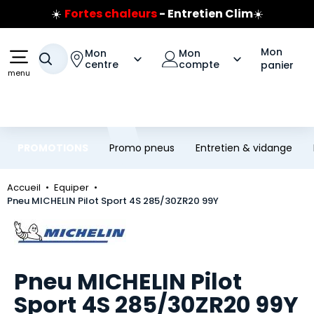
☀️
Fortes chaleurs
- Entretien Clim
☀️
Aller au contenu principal
Aller à la navigation
Prix coûtant pneus Bridgestone
🔥
Extincteur :
réflexe sécurité
🔥
Mon
Mon
Mon
Votre recherche
Jusqu'à 120€ remboursés
sur les pneus Bridgestone
centre
compte
panier
menu
PROMOTIONS
Promo pneus
Entretien & vidange
Accueil
Equiper
Pneu MICHELIN Pilot Sport 4S 285/30ZR20 99Y
Marque
Pneu MICHELIN Pilot
Sport 4S 285/30ZR20 99Y