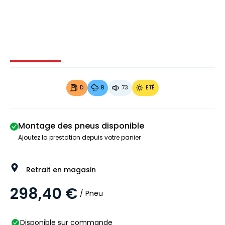
Image 1 sur 4
Image 2 sur 4
Image 3 sur 4
Image 4 
D
B
73
ETÉ
Montage des pneus disponible
Ajoutez la prestation depuis votre panier
Retrait en magasin
298,40 €
/ Pneu
Disponible sur commande