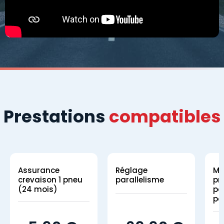
Prestations
compatibles
Assurance
Réglage
Mo
crevaison 1 pneu
parallelisme
pn
(24 mois)
par
po