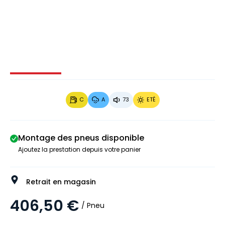
Image 1 sur 4
Image 2 sur 4
Image 3 sur 4
Image 4 
C
A
73
ETÉ
Montage des pneus disponible
Ajoutez la prestation depuis votre panier
Retrait en magasin
406,50 €
/ Pneu