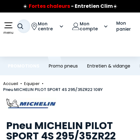
☀️
Fortes chaleurs
- Entretien Clim
☀️
Aller au contenu principal
Aller à la navigation
Prix coûtant pneus Bridgestone
🔥
Extincteur :
réflexe sécurité
🔥
Mon
Mon
Mon
Votre recherche
Jusqu'à 120€ remboursés
sur les pneus Bridgestone
centre
compte
panier
menu
PROMOTIONS
Promo pneus
Entretien & vidange
Accueil
Equiper
Pneu MICHELIN PILOT SPORT 4S 295/35ZR22 108Y
Marque
Pneu MICHELIN PILOT
SPORT 4S 295/35ZR22