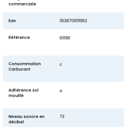
commerciale
Ean
3528706111952
Référence
611195
Consommation
c
Carburant
Adhérence sol
a
mouillé
Niveau sonore en
73
décibel