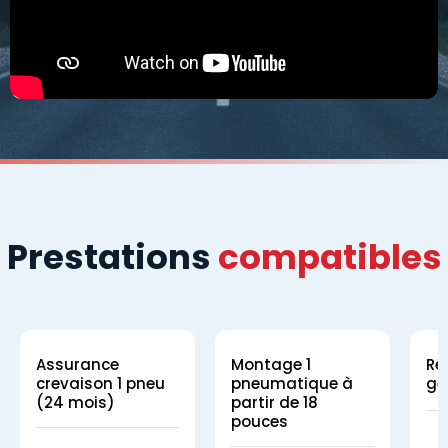
Prestations
compatibles
Assurance
Montage 1
Ré
crevaison 1 pneu
pneumatique à
gé
(24 mois)
partir de 18
pouces