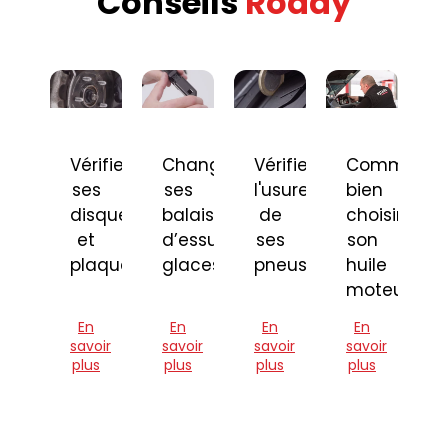
Conseils
Roady
Vérifier
Changer
Vérifier
Comment
ses
ses
l'usure
bien
disques
balais
de
choisir
et
d’essuie-
ses
son
plaquettes
glaces
pneus
huile
moteur
En
En
En
En
savoir
savoir
savoir
savoir
plus
plus
plus
plus