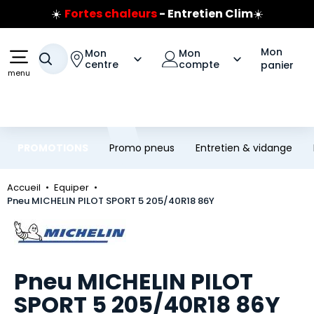
☀️
Fortes chaleurs
- Entretien Clim
☀️
Aller au contenu principal
Aller à la navigation
Prix coûtant pneus Bridgestone
🔥
Extincteur :
réflexe sécurité
🔥
Mon
Mon
Mon
Jusqu'à 120€ remboursés
sur les pneus Bridgestone
Votre recherche
centre
compte
panier
menu
PROMOTIONS
Promo pneus
Entretien & vidange
Accueil
Equiper
Pneu MICHELIN PILOT SPORT 5 205/40R18 86Y
Marque
Pneu MICHELIN PILOT
SPORT 5 205/40R18 86Y