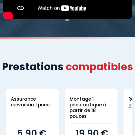
Prestations
compatibles
Assurance
Montage 1
Ré
crevaison 1 pneu
pneumatique à
gé
partir de 18
pouces
5,90 €
19,90 €