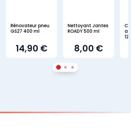
Rénovateur pneu
Nettoyant Jantes
Co
GS27 400 ml
ROADY 500 ml
an
12
14,90 €
8,00 €
1
Sur 2
2
Sur 2
3
Sur 2