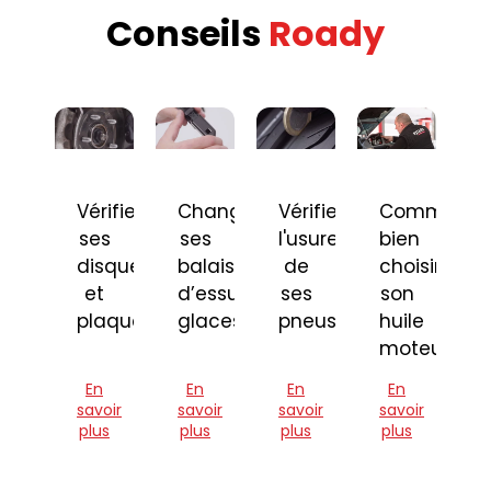
Conseils
Roady
Vérifier
Changer
Vérifier
Comment
ses
ses
l'usure
bien
disques
balais
de
choisir
et
d’essuie-
ses
son
plaquettes
glaces
pneus
huile
moteur
En
En
En
En
savoir
savoir
savoir
savoir
plus
plus
plus
plus