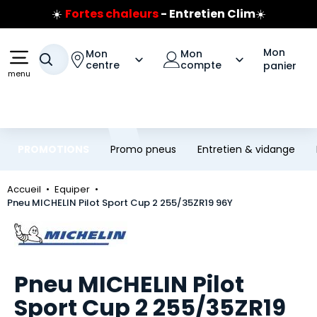
☀️
Fortes chaleurs
- Entretien Clim
☀️
Aller au contenu principal
Aller à la navigation
Prix coûtant pneus Bridgestone
🔥
Extincteur :
réflexe sécurité
🔥
Mon
Mon
Mon
Jusqu'à 120€ remboursés
sur les pneus Bridgestone
Votre recherche
centre
compte
panier
menu
PROMOTIONS
Promo pneus
Entretien & vidange
Accueil
Equiper
Pneu MICHELIN Pilot Sport Cup 2 255/35ZR19 96Y
Marque
Pneu MICHELIN Pilot
Sport Cup 2 255/35ZR19