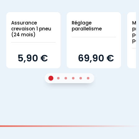
Assurance
Réglage
Mo
crevaison 1 pneu
parallelisme
pn
(24 mois)
par
po
5,90 €
69,90 €
1
Sur 4
2
Sur 4
3
Sur 4
4
Sur 4
5
Sur 4
6
Sur 4