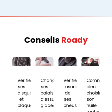
Conseils
Roady
Vérifier
Changer
Vérifier
Comment
ses
ses
l'usure
bien
disques
balais
de
choisir
et
d’essuie-
ses
son
plaquettes
glaces
pneus
huile
moteur