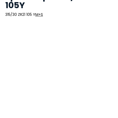
105Y
315/30 ZR21 105 Y
M+S