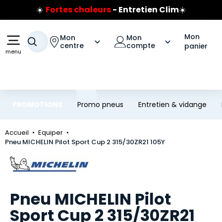
☀️
Fortes chaleurs
- Entretien Clim
☀️
Aller au contenu principal
Aller à la navigation
Prix coûtant pneus Bridgestone
🔥
Extincteur :
réflexe sécurité
🔥
Mon
Mon
Mon
Jusqu'à 120€ remboursés
sur les pneus Bridgestone
Votre recherche
centre
compte
panier
menu
PROMOTIONS
Promo pneus
Entretien & vidange
Accueil
Equiper
Pneu MICHELIN Pilot Sport Cup 2 315/30ZR21 105Y
Marque
Pneu MICHELIN Pilot
Sport Cup 2 315/30ZR21