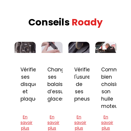
Conseils
Roady
Vérifier
Changer
Vérifier
Comment
ses
ses
l'usure
bien
disques
balais
de
choisir
et
d’essuie-
ses
son
plaquettes
glaces
pneus
huile
moteur
En
En
En
En
savoir
savoir
savoir
savoir
plus
plus
plus
plus